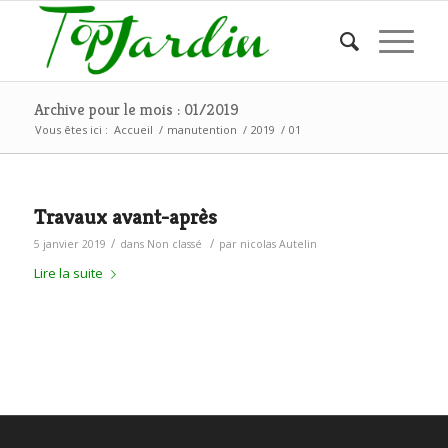
Archive pour le mois : 01/2019
Vous êtes ici :
Accueil
/
manutention
/
2019
/
01
Travaux avant-après
/
/
5 janvier 2019
dans
Non classé
par
nicolas Autelin
Lire la suite