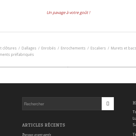
Un pavage à votre goût !
t clôtures
/
Dallages
/
Enrobés
/
Enrochements
/
Escaliers
/
Murets et bacs
ments préfabriqués
H
T
L
S
ARTICLES RÉCENTS
T
Travaux avant-après