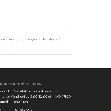
 de plantations
/
Pavages
/
Plantations
/
EURES D’OUVERTURES
opjardin / Vegetal Service est ouvert du
undi au Vendredi de 8h00-12h00 et 14h00-17h30
amedi de 8h00-12h00
éléphone: 03.88.72.59.19