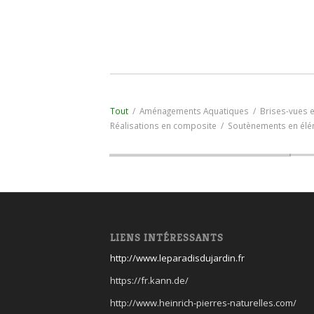
Tout
/
Aménagements Aquatiques
/
Brises-vues e
Réalisations en composite
/
Soutènements en élé
LIENS INTÉRESSANTS
http://www.leparadisdujardin.fr
https://fr.kann.de/
http://www.heinrich-pierres-naturelles.com/